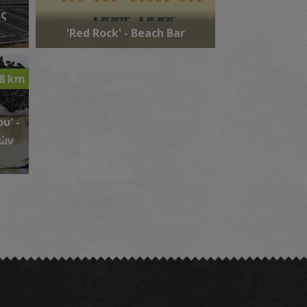
ας
'Red Rock' - Beach Bar
.8 km
ωσικό Νεκροταφείο
~3.8Km
υ' -
ΓΧΡΟΝΗΣ ΙΣΤΟΡΙΑΣ
ών
ν
υμμαχικό Κοιμητήριο Μούδρου
~4Km
ΓΧΡΟΝΗΣ ΙΣΤΟΡΙΑΣ