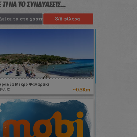
 ΤΙ ΝΑ ΤΟ ΣΥΝΔΥΑΣΕΙΣ...
8
Δείτε τα στο χάρτη
/8 φίλτρα
αραλία Μικρό Φαναράκι
~0.3Km
ΡΑΛΙΕΣ