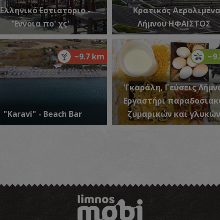
Ελληνικό Εστιατόριο -
Κρατικός Αερολιμέν
'Έννοια πο' χς'
Λήμνου ΗΦΑΙΣΤΟΣ
~9.7 km
~9
Ρ
'Γκαράλη, Γεύσεις Λήμνο
ΣΥ
Εργαστήρι παραδοσιακ
"Karavi" - Beach Bar
ζυμαρικών και γλυκώ
Σ
ΣΥ