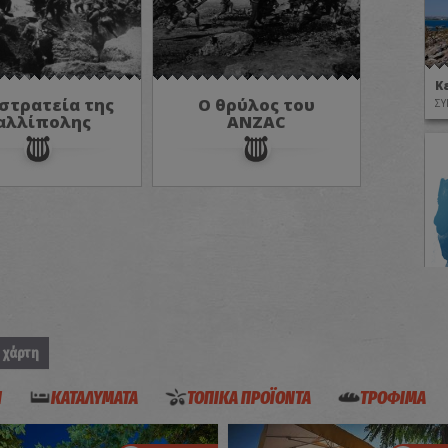
Κ
στρατεία της
Ο θρύλος του
ΣΥ
αλλίπολης
ANZAC
Κ
Π
 χάρτη
ΜΟ
Η
ΚΑΤΑΛΥΜΑΤΑ
ΤΟΠΙΚΑ ΠΡΟΪΟΝΤΑ
ΤΡΟΦΙΜΑ