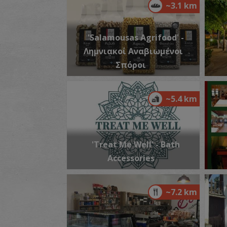
~3.1 km
'Salamousas Agrifood' -
Λημνιακοί Αναβιωμένοι
Σπόροι
~5.4 km
'Treat Me Well' - Bath
Accessories
~7.2 km