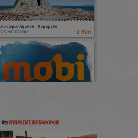
ενοτάφιο Λήμνου - Πυραμίδα
~2.7Km
ΓΧΡΟΝΗΣ ΙΣΤΟΡΙΑΣ
έντρο Ενημέρωσης Ιστορίας και Ναυτικής
αράδοσης Μούδρου
~3.1Km
ΥΣΕΙΑ
ΥΠΗΡΕΣΙΕΣ ΜΕΤΑΦΟΡΩΝ