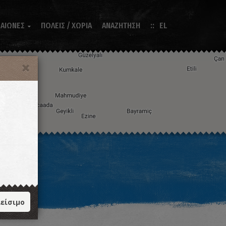
 ΑΙΩΝΕΣ
ΠΟΛΕΙΣ / ΧΩΡΙΑ
ΑΝΑΖΗΤΗΣΗ
EL

Η εικόνα ενδέχεται να υπόκειται σε πνευματικά δικαιώματα
Όροι
ντομεύσεις πληκτρολογίου
είσιμο