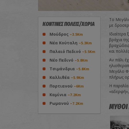
Το Μεγάλο
ΚΟΝΤΙΝΕΣ ΠΟΛΕΙΣ/ΧΩΡΙΑ
με δροσερ
Ιδιαίτερα 
Μούδρος
~3.5Km
βράχια τη
Νέα Κούταλη
~5.3Km
βραχώδεις
και πολλές
Παλαιό Πεδινό
~5.5Km
Αν πάλι έχ
Νέο Πεδινό
~5.8Km
ηλιοθεραπε
Τσιμάνδρια
~5.8Km
Μεγάλο Φαν
πλήρως ορ
Καλλιθέα
~5.9Km
Η παραλία
Πορτιανού
~6Km
«αδερφή»,
Καμίνια
~7.2Km
Ρωμανού
~7.2Km
ΜΥΘΟΙ 