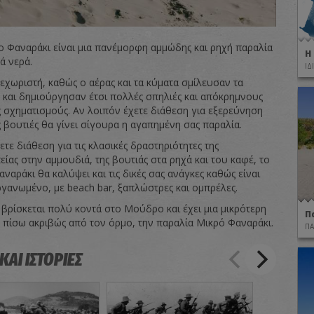
 Φαναράκι είναι μια πανέμορφη αμμώδης και ρηχή παραλία
Η
ά νερά.
ΙΔ
ξεχωριστή, καθώς ο αέρας και τα κύματα σμίλευσαν τα
ς και δημιούργησαν έτσι πολλές σπηλιές και απόκρημνους
 σχηματισμούς. Αν λοιπόν έχετε διάθεση για εξερεύνηση
 βουτιές θα γίνει σίγουρα η αγαπημένη σας παραλία.
ετε διάθεση για τις κλασικές δραστηριότητες της
ίας στην αμμουδιά, της βουτιάς στα ρηχά και του καφέ, το
αράκι θα καλύψει και τις δικές σας ανάγκες καθώς είναι
γανωμένο, με beach bar, ξαπλώστρες και ομπρέλες.
 βρίσκεται πολύ κοντά στο Μούδρο και έχει μια μικρότερη
Π
 πίσω ακριβώς από τον όρμο, την παραλία Μικρό Φαναράκι.
ΠΑ
ΚΑΙ ΙΣΤΟΡΙΕΣ