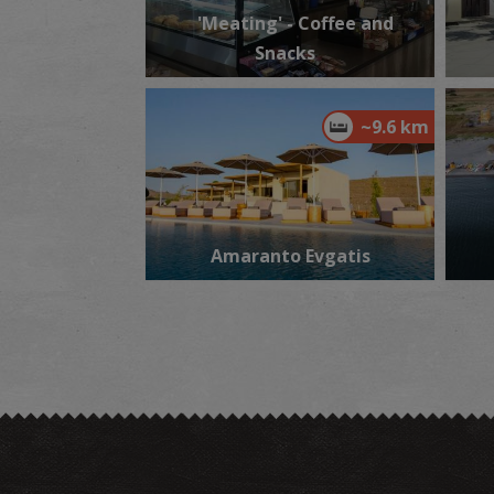
'Meating' - Coffee and
Snacks
~9.6 km
Amaranto Evgatis