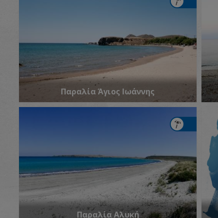
Παραλία Άγιος Ιωάννης
Παραλία Αλυκή