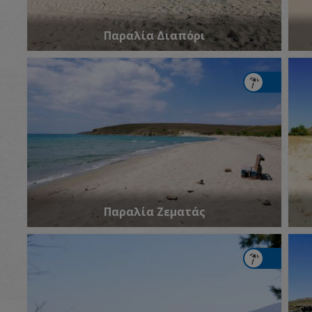
Παραλία Διαπόρι
Παραλία Ζεματάς