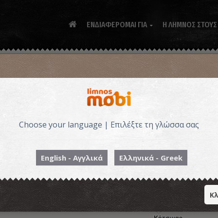
ΕΝΔΙΑΦΕΡΟΜΑΙ ΓΙΑ
Η ΛΗΜΝΟΣ ΣΤΟΥΣ

Choose your language | Επιλέξτε τη γλώσσα σας
English - Αγγλικά
Ελληνικά - Greek
Κλ