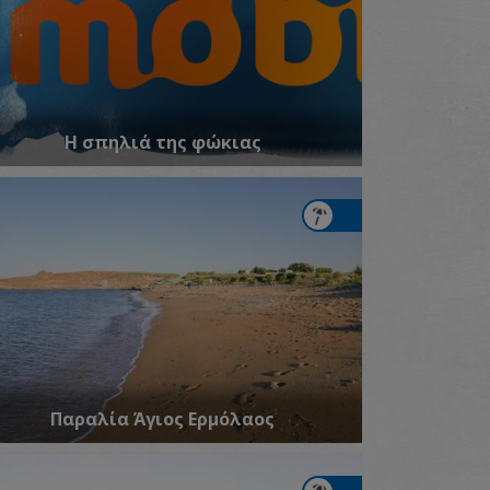
Η σπηλιά της φώκιας
Παραλία Άγιος Ερμόλαος