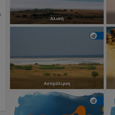
α
Αλυκή
Ασπρόλιμνη