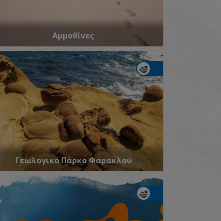
Αμμοθίνες
Γεωλογικό Πάρκο Φαρακλού