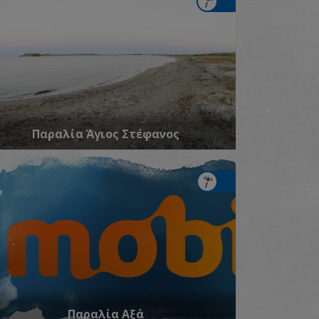
Παραλία Άγιος Στέφανος
Παραλία Αξά