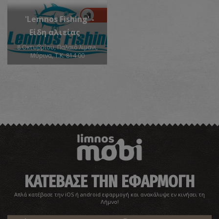
'Lemnos Fishing' -
Είδη αλιείας
8 Οκτωβρίου, Παλαιό λιμανι,
Μύρινα, Τ.Κ. 814 00
ΚΑΤΕΒΑΣΕ ΤΗΝ ΕΦΑΡΜΟΓΗ
Απλά κατέβασε την iOS ή android εφαρμογή και ανακάλυψε εν κινήσει τη
Λήμνο!