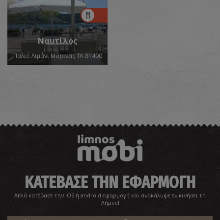
Ναυτίλος
Παλιό Λιμάνι Μύρινας ΤΚ 81400
ΚΑΤΕΒΑΣΕ ΤΗΝ ΕΦΑΡΜΟΓΗ
Απλά κατέβασε την iOS ή android εφαρμογή και ανακάλυψε εν κινήσει τη
Λήμνο!