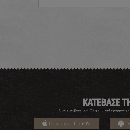
ΚΑΤΕΒΑΣΕ 
Απλά κατέβασε την iOS ή android εφαρμογή κ