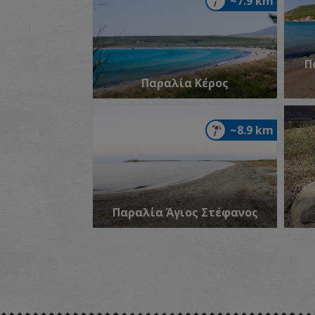
~7.9 km
Π
Παραλία Κέρος
~8.9 km
Παραλία Άγιος Στέφανος