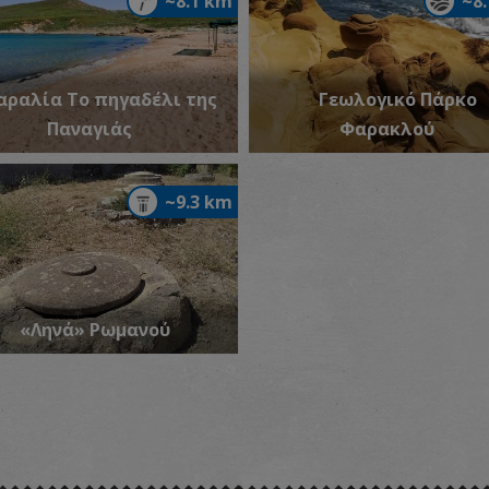
~8.1 km
~8
αραλία Το πηγαδέλι της
Γεωλογικό Πάρκο
Παναγιάς
Φαρακλού
~9.3 km
«Ληνά» Ρωμανού