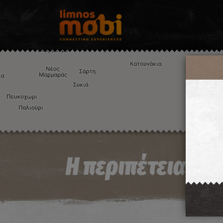
Η περιπέτεια το