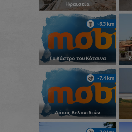
Ηφαιστία
~6.3 km
Το Κάστρο του Κότσινα
Ζ
~7.4 km
Δάσος Βελανιδιών