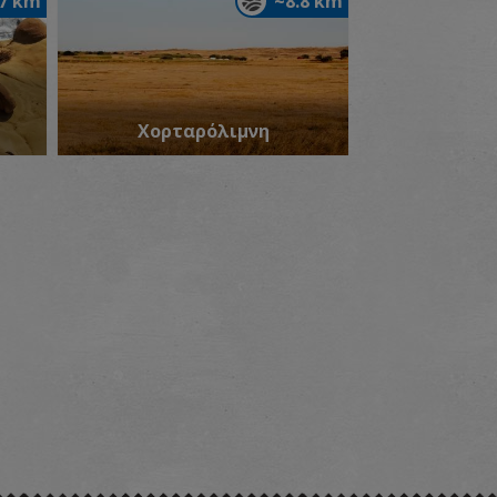
.7 km
~8.8 km
Χορταρόλιμνη