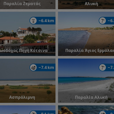
Παραλία Ζεματάς
Αλυκή
~6.4 km
~6
ωοδόχος Πηγή Κότσινα
Παραλία Άγιος Ερμόλα
~7.4 km
~7
Ασπρόλιμνη
Παραλία Αλυκή