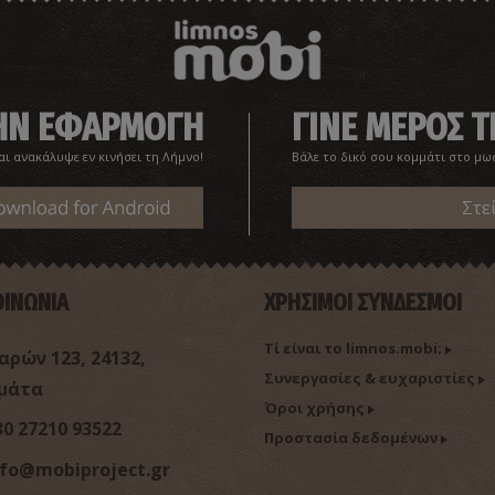
ΤΗΝ ΕΦΑΡΜΟΓΗ
ΓΙΝΕ ΜΕΡΟΣ Τ
αι ανακάλυψε εν κινήσει τη Λήμνο!
Βάλε το δικό σου κομμάτι στο μω
Στε
ΟΙΝΩΝΙΑ
ΧΡΗΣΙΜΟΙ ΣΥΝΔΕΣΜΟΙ
Τί είναι το limnos.mobi;
ρών 123, 24132,
Συνεργασίες & ευχαριστίες
μάτα
Όροι χρήσης
30 27210 93522
Προστασία δεδομένων
nfo@mobiproject.gr