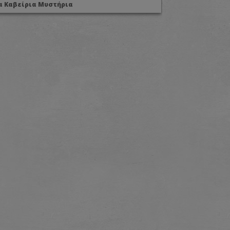
α Καβείρια Μυστήρια