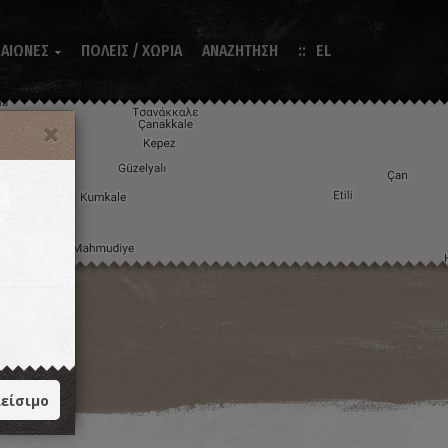
 ΑΙΩΝΕΣ
ΠΟΛΕΙΣ / ΧΩΡΙΑ
ΑΝΑΖΗΤΗΣΗ
EL

Η εικόνα ενδέχεται να υπόκειται σε πνευματικά δικαιώματα
Όροι
ντομεύσεις πληκτρολογίου
είσιμο