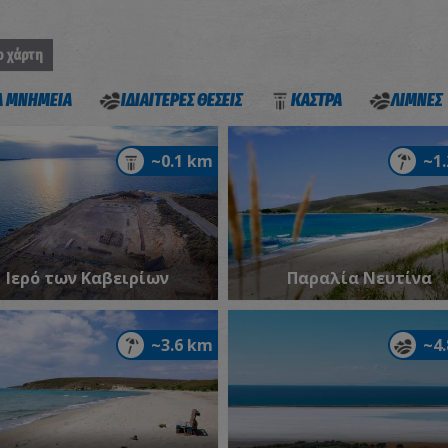
ο χάρτη
Α ΜΝΗΜΕΙΑ
ΙΔΙΑΙΤΕΡΕΣ ΘΕΣΕΙΣ
ΚΑΣΤΡΑ
ΛΙΜΝΕΣ
~0.1 km
~1
Ιερό των Καβειρίων
Παραλία Νευτίνα
~3.6 km
~4