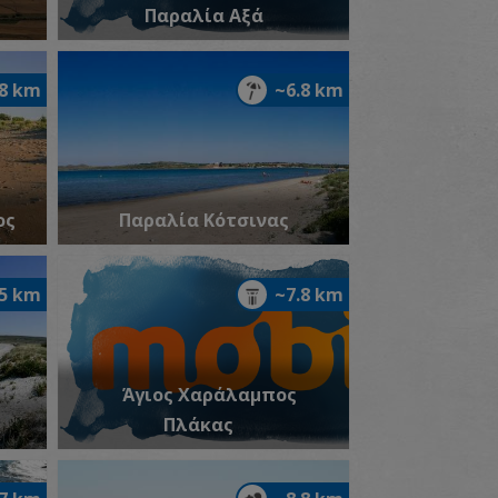
Παραλία Αξά
.8 km
~6.8 km
ος
Παραλία Κότσινας
.5 km
~7.8 km
Άγιος Χαράλαμπος
Πλάκας