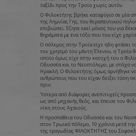
ταξίδι προς την Τροία χωρίς αυτόν.
Ο Φιλοκτήτης βρήκε καταφύγιο σε μία σπ
της Λημνίας Γης, του θεραπευτικού πηλο
επιβιώσει. Έζησε εκεί μόνος του για δέκ
θηράματα με ένα τόξο που του είχε χαρίσ
Ο πόλεμος στην Τροία είχε ήδη φτάσει τ
τον χρησμό του μάντη Έλενου, η Τροία θ
οποίο όμως είχε στην κατοχή του ο Φιλοκ
Οδυσσέα και το Νεοπτόλεμο, με στόχο να
Ηρακλή. Ο Φιλοκτήτης όμως αρνήθηκε να 
ανθρώπους που του είχαν δείξει τόση σκ
πριν.
Ύστερα από διάφορες ανεπιτυχείς προσπ
ως από μηχανής θεός, και έπεισε τον Φιλ
νίκη στους Αχαιούς.
Η προσπάθεια του Οδυσσέα και του Νεοπ
στον Τρωικό πόλεμο, 10 χρόνια μετά την
της τραγωδίας ΦΙΛΟΚΤΗΤΗΣ του Σοφοκλ